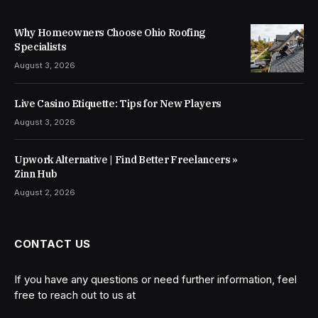
Why Homeowners Choose Ohio Roofing
Specialists
August 3, 2026
Live Casino Etiquette: Tips for New Players
August 3, 2026
Upwork Alternative | Find Better Freelancers »
Zinn Hub
August 2, 2026
CONTACT US
If you have any questions or need further information, feel
free to reach out to us at