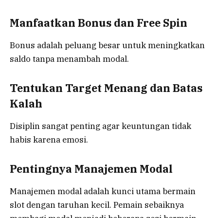
Manfaatkan Bonus dan Free Spin
Bonus adalah peluang besar untuk meningkatkan
saldo tanpa menambah modal.
Tentukan Target Menang dan Batas
Kalah
Disiplin sangat penting agar keuntungan tidak
habis karena emosi.
Pentingnya Manajemen Modal
Manajemen modal adalah kunci utama bermain
slot dengan taruhan kecil. Pemain sebaiknya