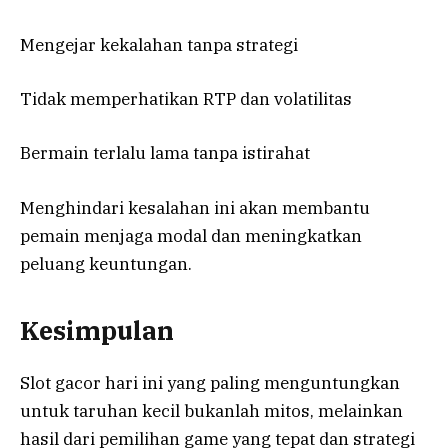
Mengejar kekalahan tanpa strategi
Tidak memperhatikan RTP dan volatilitas
Bermain terlalu lama tanpa istirahat
Menghindari kesalahan ini akan membantu
pemain menjaga modal dan meningkatkan
peluang keuntungan.
Kesimpulan
Slot gacor hari ini yang paling menguntungkan
untuk taruhan kecil bukanlah mitos, melainkan
hasil dari pemilihan game yang tepat dan strategi