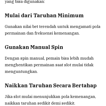
yang bisa digunakan:
Mulai dari Taruhan Minimum
Gunakan nilai bet terendah untuk mengamati pola
permainan dan frekuensi kemenangan.
Gunakan Manual Spin
Dengan spin manual, pemain bisa lebih mudah
menghentikan permainan saat slot mulai tidak
menguntungkan.
Naikkan Taruhan Secara Bertahap
Jika slot mulai menunjukkan pola kemenangan,
naikkan taruhan sedikit demi sedikit.