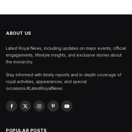
ABOUT US
Latest Royal News, including updates on major events, official
engagements, lifestyle insights, and exclusive stories about
the monarchy.
Stay informed with timely reports and in-depth coverage of
royal activities, appearances, and special
occasions.#LatestRoyalNews
Facebook
X
Instagram
Pinterest
YouTube
(Twitter)
POPULAR POSTS